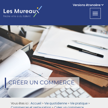
Powered by
Toggl
Translate
navig
CRÉER UN COMMERCE
Vous êtes ici :
Accueil
>
Vie quotidienne
>
Vie pratique
>
Commerces et restauration
>
Créer un commerce