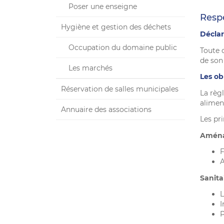
Poser une enseigne
Respe
Hygiène et gestion des déchets
Déclar
Occupation du domaine public
Toute 
de son
Les marchés
Les ob
Réservation de salles municipales
La règ
alimen
Annuaire des associations
Les pr
Aména
F
A
Sanita
L
I
P