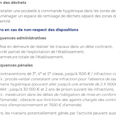
n des déchets
nstaller une poubelle à commande hygiénique dans les zones de 
ménager un espace de remisage de déchets séparé des zones de s
entilé.
ns en cas de non-respect des dispositions
uences administratives
ise en demeure de réaliser les travaux dans un délai contraint,
rrêt partiel de l’exploitation de l’établissement,
ermeture totale de l’établissement.
quences pénales
e
e
e
ontraventions de 3
, 4
et 5
classe, jusqu’à 1500 € / infraction c
x : procès-verbal constatant une infraction pour l’absence de sas
ains hygiénique (pouvant aller jusqu’à une amende de 2 X 1500
élit : jusqu’à 30 000 € et 2 ans de prison suivant les infractions.
x : inexécution dans les délais de l’obligation de mise en conf
’amende) ; obstacle aux fonctions des agents chargés des contrô
ois d’emprisonnement et 7500 € d’amende).
e, les riverains potentiellement gênés par l’activité peuvent auss