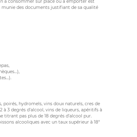
son à consommer sur place ou à emporter
est
, munie des documents justifiant de sa qualité
epas,
thèques…),
tes…).
s, poirés, hydromels, vins doux naturels, cres de
à 3 degrés d'alcool, vins de liqueurs, apéritifs à
ne titrant pas plus de 18 degrés d'alcool pur.
boissons alcooliques avec un taux supérieur à 18°