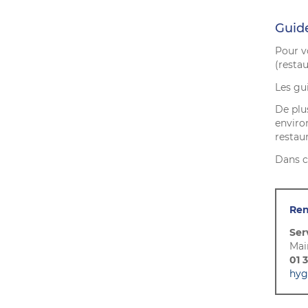
Guid
Pour v
(restau
Les gui
De plu
enviro
restaur
Dans c
Ren
Ser
Mai
01 
hyg