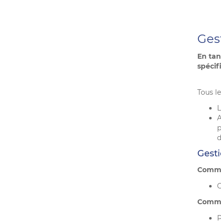
Ges
En tan
spécif
Tous l
p
d
Gest
Commer
O
Commer
P