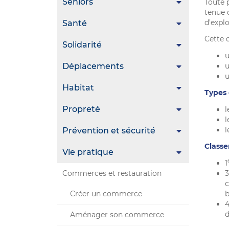
Seniors
Toute 
tenue d
d’explo
Santé
Cette d
Solidarité
u
Déplacements
u
u
Habitat
Types 
Propreté
l
l
l
Prévention et sécurité
Classe
Vie pratique
1
Commerces et restauration
3
c
Créer un commerce
b
d
Aménager son commerce