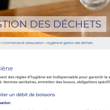
STION DES DÉCHETS
>
Commerces et restauration
>
Hygiène et gestion des déchets
iène
pect des règles d’hygiène est indispensable pour garantir la sé
té. Normes sanitaires, entretien des locaux, obligations spéci
iter un débit de boissons
sation