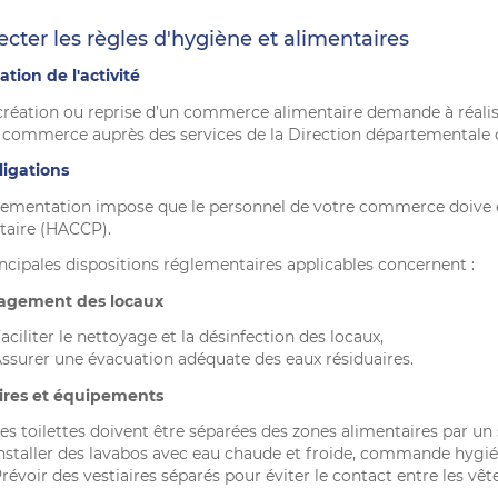
cter les règles d'hygiène et alimentaires
ation de l'activité
création ou reprise d’un commerce alimentaire demande à réalise
 commerce auprès des services de la Direction départementale d
ligations
lementation impose que le personnel de votre commerce doive 
taire (HACCP).
incipales dispositions réglementaires applicables concernent :
gement des locaux
aciliter le nettoyage et la désinfection des locaux,
ssurer une évacuation adéquate des eaux résiduaires.
ires et équipements
es toilettes doivent être séparées des zones alimentaires par un 
nstaller des lavabos avec eau chaude et froide, commande hygié
révoir des vestiaires séparés pour éviter le contact entre les vêt