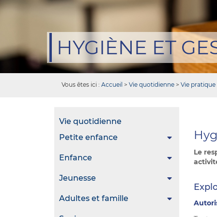
HYGIÈNE ET GE
Vous êtes ici :
Accueil
>
Vie quotidienne
>
Vie pratique
Vie quotidienne
Hyg
Petite enfance
Le res
Enfance
activi
Jeunesse
Explo
Adultes et famille
Autori