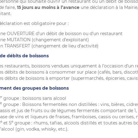
personne qui souhaite ouvrir un restaurant ou un débit de bois
e faire,
15 jours au moins à l’avance
une déclaration à la Mairie
itant.
éclaration est obligatoire pour :
ne OUVERTURE d’un débit de boisson ou d’un restaurant
ne MUTATION (changement d’exploitant)
n TRANSFERT (changement de lieu d’activité)
de débits de boissons
es restaurants, boissons vendues uniquement à l’occasion d’un r
es débits de boissons à consommer sur place (cafés, bars, disco
es débits de boissons à emporter (supermarchés, épiceries, cavis
ment des groupes de boissons
er
groupe : boissons sans alcool
e
groupe : Boissons fermentées non distillées : vins, bières, cidre
assis et jus de fruits ou de légumes fermentés comportant de 1, 2 
ase de vins et liqueurs de fraises, framboises, cassis ou cerises, 
e
e
4
et 5
groupe : rhums, tafias, alcools distillés et toutes autres 
’alcool (gin, vodka, whisky, etc.).