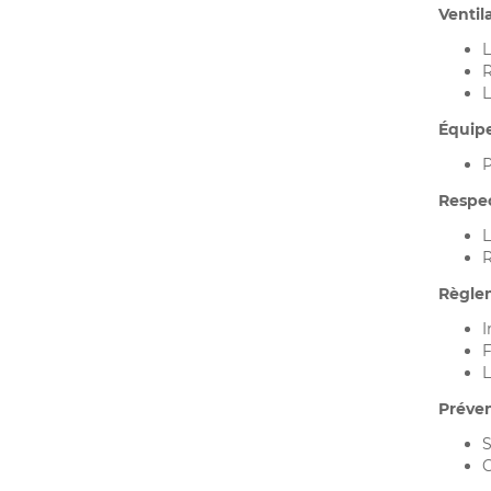
Ventil
L
R
L
Équip
P
Respec
L
R
Règlem
I
F
L
Préven
S
C