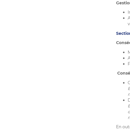
Gestio
I
A
v
Sectio
Conséq
M
A
F
Consé
C
E
m
D
E
d
m
En outr