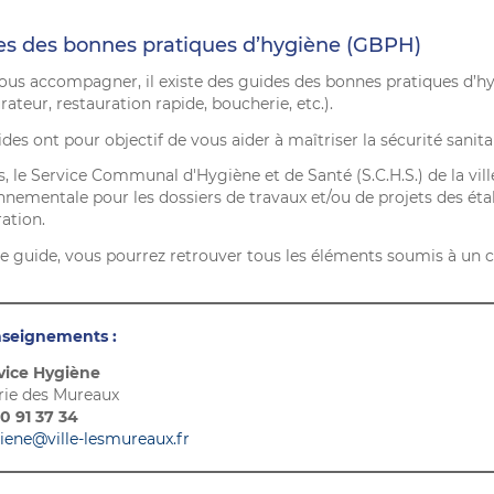
es des bonnes pratiques d’hygiène (GBPH)
ous accompagner, il existe des guides des bonnes pratiques d’hy
rateur, restauration rapide, boucherie, etc.).
des ont pour objectif de vous aider à maîtriser la sécurité sanit
s, le Service Communal d'Hygiène et de Santé (S.C.H.S.) de la vil
nnementale pour les dossiers de travaux et/ou de projets des ét
ation.
e guide, vous pourrez retrouver tous les éléments soumis à un c
seignements :
vice Hygiène
rie des Mureaux
30 91 37 34
iene@ville-lesmureaux.fr