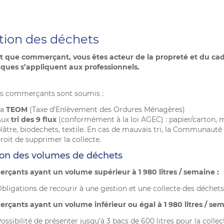
tion des déchets
t que commerçant, vous êtes acteur de la propreté et du cadre
iques s’appliquent aux professionnels.
es commerçants sont soumis :
La
TEOM
(Taxe d’Enlèvement des Ordures Ménagères)
Aux
tri des 9 flux
(conformément à la loi AGEC) : papier/carton, mét
lâtre, biodechets, textile. En cas de mauvais tri, la Communauté
roit de supprimer la collecte.
ion des volumes de déchets
çants ayant un volume supérieur à 1 980 litres / semaine :
bligations de recourir à une gestion et une collecte des déchets 
çants ayant un volume inférieur ou égal à 1 980 litres / sem
ossibilité de présenter jusqu’à 3 bacs de 600 litres pour la collec