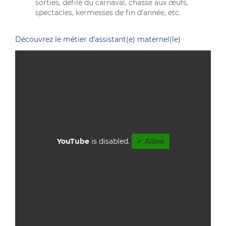
sorties, défilé du carnaval, chasse aux œufs,
spectacles, kermesses de fin d’année, etc.
Découvrez le métier d’assistant(e) maternel(le)
YouTube
is disabled.
✓ Allow