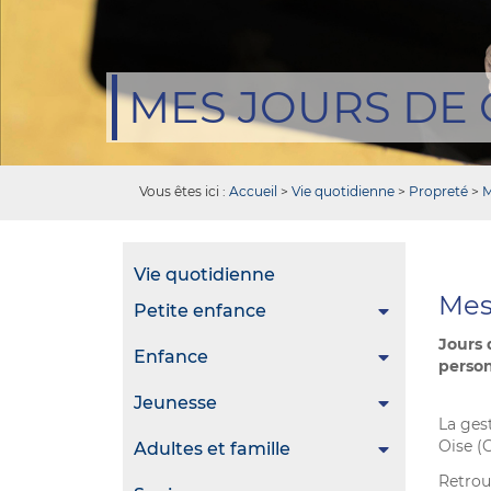
MES JOURS DE
Vous êtes ici :
Accueil
>
Vie quotidienne
>
Propreté
>
M
Vie quotidienne
Mes 
Petite enfance
Jours 
Enfance
person
Jeunesse
La ges
Oise (
Adultes et famille
Retrou