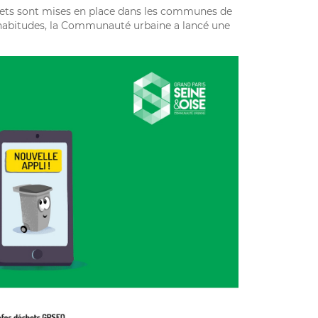
hets sont mises en place dans les communes de
habitudes, la Communauté urbaine a lancé une