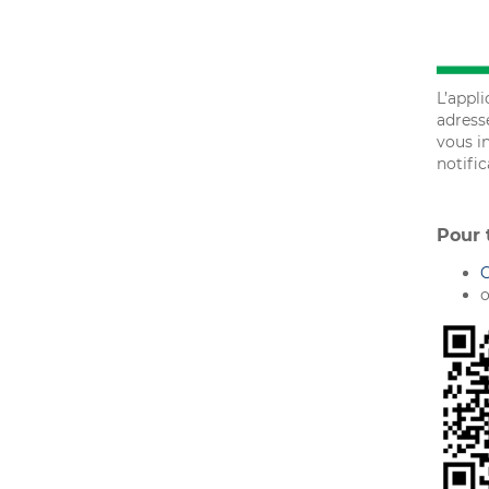
L’appl
adresse
vous in
notific
Pour 
C
o