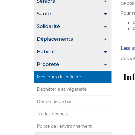
Seniors
de coll
Pour ra
Santé
P
Solidarité
P
Déplacements
Les j
Habitat
Complé
Propreté
Mes jours de collecte
Déchèterie et végéterie
Demande de bac
Tri des déchets
Police de l'environnement