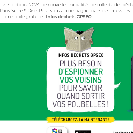
er
le 1
octobre 2024, de nouvelles modalités de collecte des déc
Paris Seine & Oise. Pour vous accompagner dans ces nouvelles 
ation mobile gratuite :
Infos déchets GPSEO
.