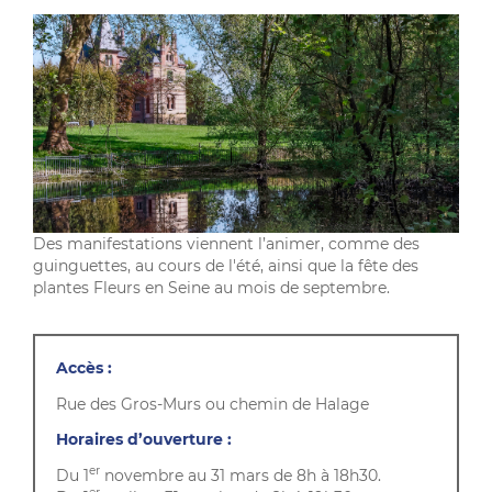
Des manifestations viennent l’animer, comme des
guinguettes, au cours de l'été, ainsi que la fête des
plantes Fleurs en Seine au mois de septembre.
Accès :
Rue des Gros-Murs ou chemin de Halage
Horaires d’ouverture :
er
Du 1
novembre au 31 mars de 8h à 18h30.