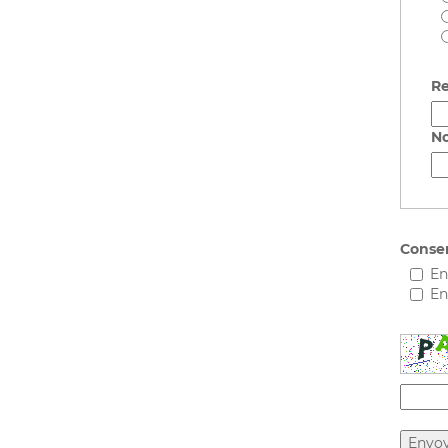
Re
No
Conse
En
En