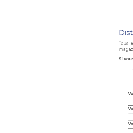
Dis
Tous le
magazin
Si vou
Vo
Vo
Vo