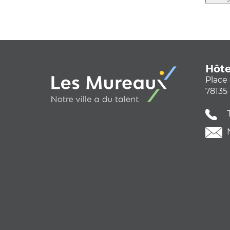
Hôte
Place 
78135
T
N