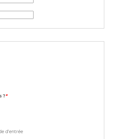
s ?
*
de d'entrée