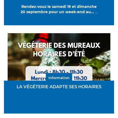
Rendez-vous le samedi 19 et dimanche
20 septembre pour un week-end au
...
...
Information
LA VÉGÉTERIE ADAPTE SES HORAIRES