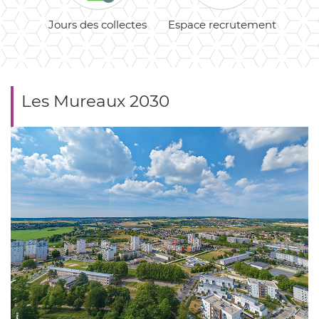
llectes
Espace recrutement
Espace famille
R
Les Mureaux 2030