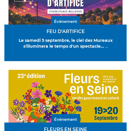
Évènement
FEU D'ARTIFICE
Le samedi 5 septembre, le ciel des Mureaux
s'illuminera le temps d'un spectacle
...
...
Évènement
FLEURS EN SEINE