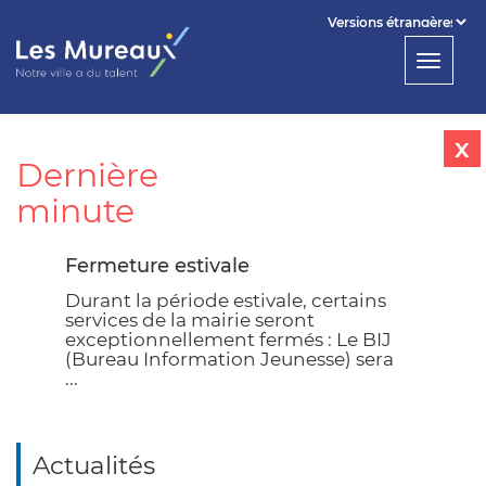
Powered by
Toggl
Translate
navig
x
Dernière
minute
Fermeture estivale
Durant la période estivale, certains
services de la mairie seront
exceptionnellement fermés : Le BIJ
(Bureau Information Jeunesse) sera
...
Actualités