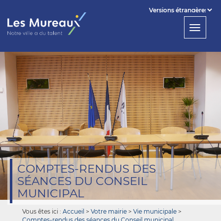
Powered by
Toggl
Translate
navig
COMPTES-RENDUS DES
SÉANCES DU CONSEIL
MUNICIPAL
Vous êtes ici :
Accueil
>
Votre mairie
>
Vie municipale
>
Comptes-rendus des séances du Conseil municipal